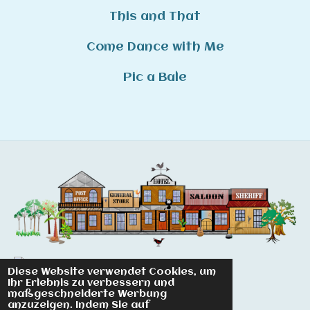
This and That
Come Dance with Me
Pic a Bale
Diese Website verwendet Cookies, um
© 2022 - 2026 Suspend Linedancer
Ihr Erlebnis zu verbessern und
maßgeschneiderte Werbung
Mit Unterstützung von
Webador
anzuzeigen. Indem Sie auf