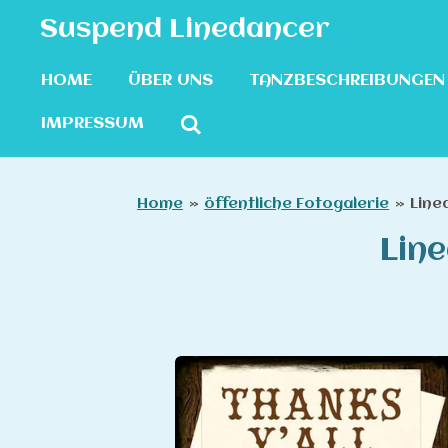
Zum
Suspend Linedancer
Hauptinhalt
springen
HOME
ÜBER UNS
TANZBESCHREIBUNGEN
IMPRESSUM
Home
»
öffentliche Fotogalerie
»
Line
Lin