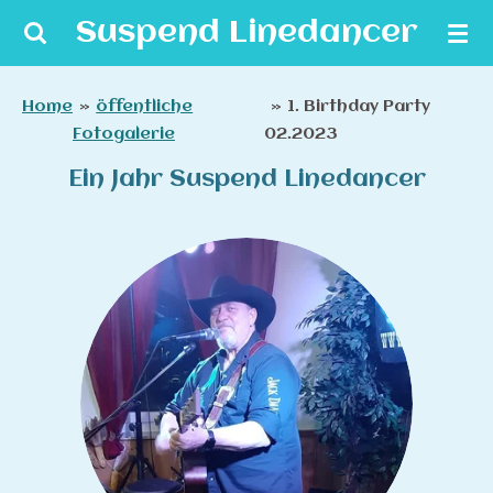
Zum
Suspend Linedancer
Hauptinhalt
springen
Home
»
öffentliche
»
1. Birthday Party
Fotogalerie
02.2023
Ein Jahr Suspend Linedancer