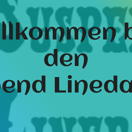
llkommen 
den
end Lined