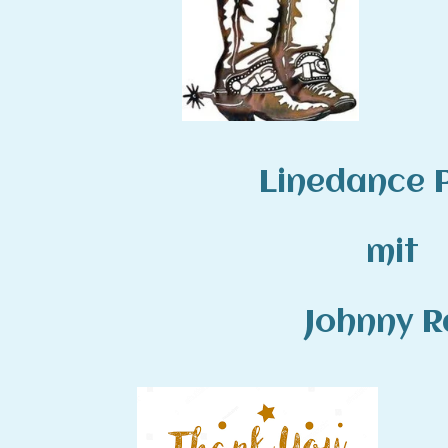
Linedance 
mit
Johnny R