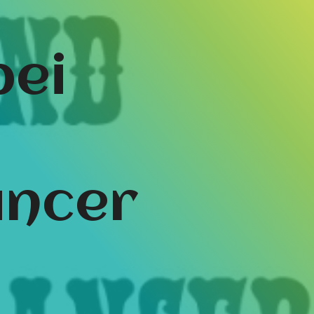
bei
ancer